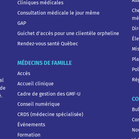
As
Cliniques médicales
Che
Consultation médicale le jour même
mé
GAP
Dir
Guichet d’accès pour une clientèle orpheline
Éle
Rendez-vous santé Québec
Mis
Pla
MÉDECINS DE FAMILLE
Pol
Accès
Règ
al
Accueil clinique
 de
Cadre de gestion des GMF-U
é.
CO
Conseil numérique
Bul
CRDS (médecine spécialisée)
Co
Événements
No
Formation